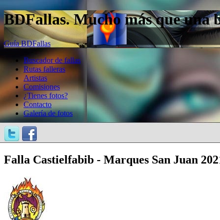
BDFallas. Mucho más que una bas
Guía BDFallas
Buscador de fallas
Rutas falleras
Artistas
Comisiones
¿Tienes fotos?
Contacto
Galería de fotos
Falla Castielfabib - Marques San Juan 202