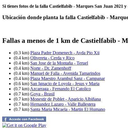
Si tienes fotos de la falla Castielfabib - Marques San Juan 2021 y
Ubicación donde planta la falla Castielfabib - Marqu
Fallas a menos de 1 km de Castielfabib - 
(0.3 km)
Plaza Padre Domenech - Avda Pio Xii
(0.4 km)
Olivereta - Cerda y Rico
(0.4 km)
San Jose de la Montaña - Teruel
(0.4 km)
Norte - Dr. Zamenhoff
(0.4 km)
Manuel de Falla - Avenida Tamarindos
(0.4 km)
Plaza Maestro Arambul Sanz - Campanar
(0.6 km)
San Ignacio de Loyola - Jesus y Maria
(0.7 km)
Azcarraga - Fernando El Catolico
(0.7 km)
Goya - Brasil
(0.7 km)
Monestir de Poblet - Aparicio Albiñana
(0.7 km)
Hernandez Lazaro - Valle Ballestera
(0.7 km)
Santa Maria Micaela - Martin El Humano