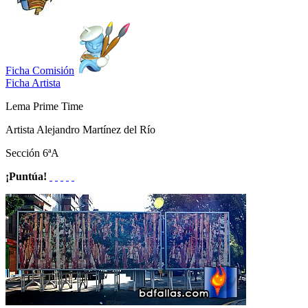
Ficha Comisión
Ficha Artista
Lema
Prime Time
Artista
Alejandro Martínez del Río
Sección
6ªA
¡Puntúa!