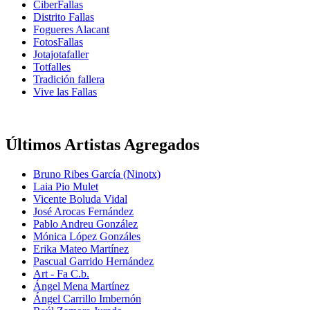
CiberFallas
Distrito Fallas
Fogueres Alacant
FotosFallas
Jotajotafaller
Totfalles
Tradición fallera
Vive las Fallas
Últimos Artistas Agregados
Bruno Ribes García (Ninotx)
Laia Pio Mulet
Vicente Boluda Vidal
José Arocas Fernández
Pablo Andreu González
Mónica López Gonzáles
Erika Mateo Martínez
Pascual Garrido Hernández
Art - Fa C.b.
Ángel Mena Martínez
Ángel Carrillo Imbernón