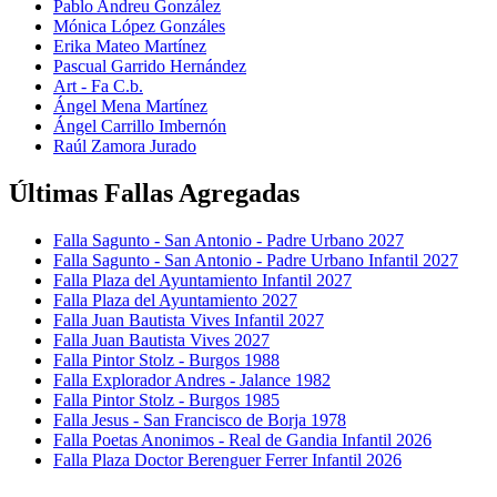
Pablo Andreu González
Mónica López Gonzáles
Erika Mateo Martínez
Pascual Garrido Hernández
Art - Fa C.b.
Ángel Mena Martínez
Ángel Carrillo Imbernón
Raúl Zamora Jurado
Últimas Fallas Agregadas
Falla Sagunto - San Antonio - Padre Urbano 2027
Falla Sagunto - San Antonio - Padre Urbano Infantil 2027
Falla Plaza del Ayuntamiento Infantil 2027
Falla Plaza del Ayuntamiento 2027
Falla Juan Bautista Vives Infantil 2027
Falla Juan Bautista Vives 2027
Falla Pintor Stolz - Burgos 1988
Falla Explorador Andres - Jalance 1982
Falla Pintor Stolz - Burgos 1985
Falla Jesus - San Francisco de Borja 1978
Falla Poetas Anonimos - Real de Gandia Infantil 2026
Falla Plaza Doctor Berenguer Ferrer Infantil 2026