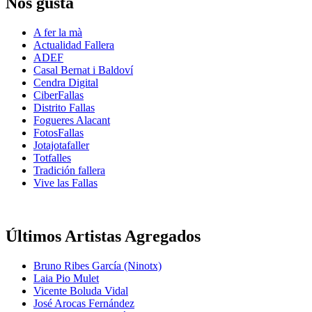
Nos gusta
A fer la mà
Actualidad Fallera
ADEF
Casal Bernat i Baldoví
Cendra Digital
CiberFallas
Distrito Fallas
Fogueres Alacant
FotosFallas
Jotajotafaller
Totfalles
Tradición fallera
Vive las Fallas
Últimos Artistas Agregados
Bruno Ribes García (Ninotx)
Laia Pio Mulet
Vicente Boluda Vidal
José Arocas Fernández