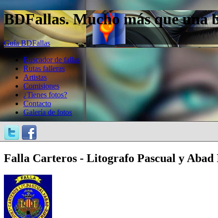
BDFallas. Mucho más que una bas
Guía BDFallas
Buscador de fallas
Rutas falleras
Artistas
Comisiones
¿Tienes fotos?
Contacto
Galería de fotos
Falla Carteros - Litografo Pascual y Abad 