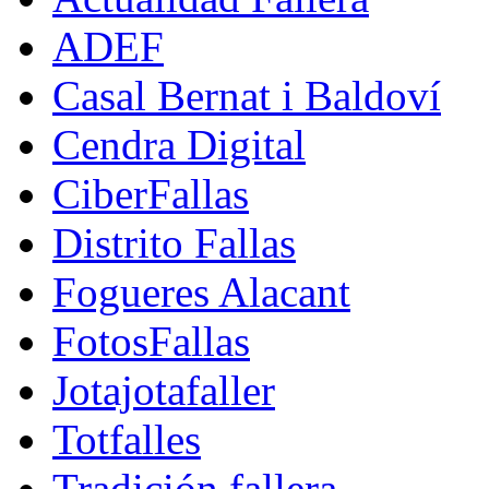
ADEF
Casal Bernat i Baldoví
Cendra Digital
CiberFallas
Distrito Fallas
Fogueres Alacant
FotosFallas
Jotajotafaller
Totfalles
Tradición fallera