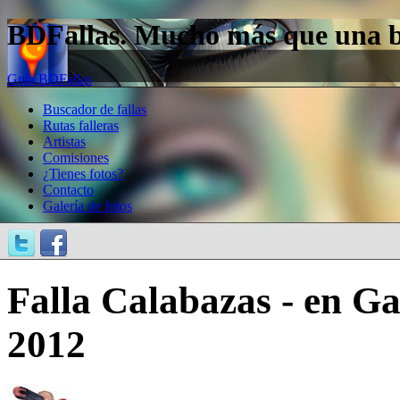
BDFallas. Mucho más que una bas
Guía BDFallas
Buscador de fallas
Rutas falleras
Artistas
Comisiones
¿Tienes fotos?
Contacto
Galería de fotos
Falla Calabazas - en Gal
2012