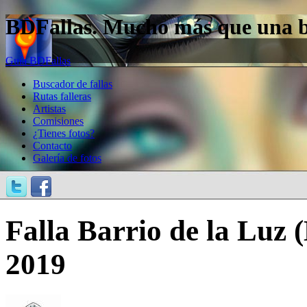
BDFallas. Mucho más que una bas
Guía BDFallas
Buscador de fallas
Rutas falleras
Artistas
Comisiones
¿Tienes fotos?
Contacto
Galería de fotos
Falla Barrio de la Luz 
2019