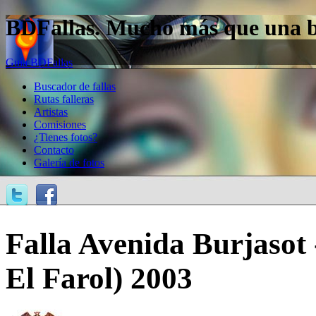
BDFallas. Mucho más que una bas
Guía BDFallas
Buscador de fallas
Rutas falleras
Artistas
Comisiones
¿Tienes fotos?
Contacto
Galería de fotos
Falla Avenida Burjasot 
El Farol) 2003