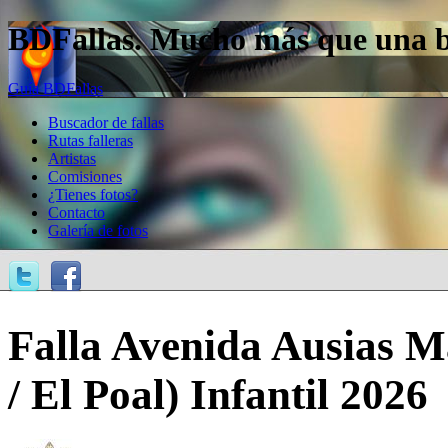
BDFallas. Mucho más que una bas
Guía BDFallas
Buscador de fallas
Rutas falleras
Artistas
Comisiones
¿Tienes fotos?
Contacto
Galería de fotos
Falla Avenida Ausias M
/ El Poal) Infantil 2026