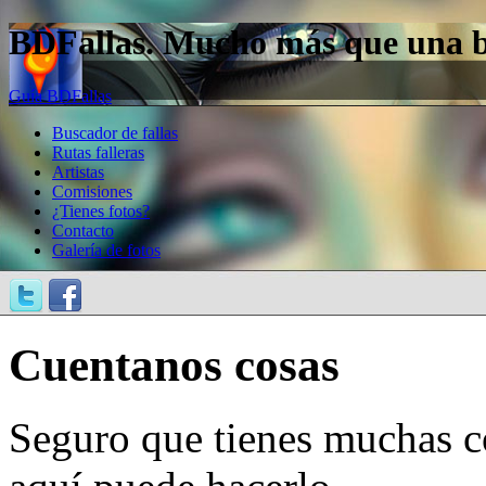
BDFallas. Mucho más que una bas
Guía BDFallas
Buscador de fallas
Rutas falleras
Artistas
Comisiones
¿Tienes fotos?
Contacto
Galería de fotos
Cuentanos cosas
Seguro que tienes muchas c