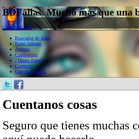
BDFallas. Mucho más que una bas
Guía BDFallas
Buscador de fallas
Rutas falleras
Artistas
Comisiones
¿Tienes fotos?
Contacto
Galería de fotos
Cuentanos cosas
Seguro que tienes muchas c