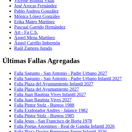
Vicente Boluda Vidal
José Arocas Fernández
Pablo Andreu González
Mónica López Gonzáles
Erika Mateo Martínez
Pascual Garrido Hernández
Art - Fa C.b.
Ángel Mena Martínez
Ángel Carrillo Imbernón
Raúl Zamora Jurado
Últimas Fallas Agregadas
Falla Sagunto - San Antonio - Padre Urbano 2027
Falla Sagunto - San Antonio - Padre Urbano Infantil 2027
Falla Plaza del Ayuntamiento Infantil 2027
Falla Plaza del Ayuntamiento 2027
Falla Juan Bautista Vives Infantil 2027
Falla Juan Bautista Vives 2027
Falla Pintor Stolz - Burgos 1988
Falla Explorador Andres - Jalance 1982
Falla Pintor Stolz - Burgos 1985
Falla Jesus - San Francisco de Borja 1978
Falla Poetas Anonimos - Real de Gandia Infantil 2026
Falla Plaza Doctor Berenguer Ferrer Infantil 2026