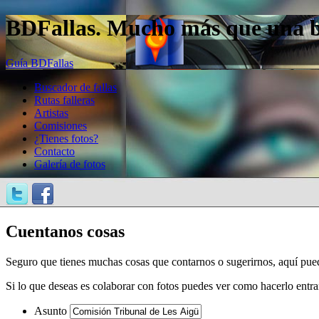
BDFallas. Mucho más que una bas
Guía BDFallas
Buscador de fallas
Rutas falleras
Artistas
Comisiones
¿Tienes fotos?
Contacto
Galería de fotos
Cuentanos cosas
Seguro que tienes muchas cosas que contarnos o sugerirnos, aquí pue
Si lo que deseas es colaborar con fotos puedes ver como hacerlo entr
Asunto