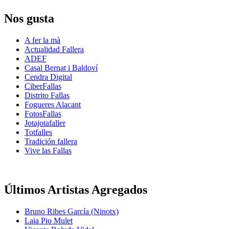
Nos gusta
A fer la mà
Actualidad Fallera
ADEF
Casal Bernat i Baldoví
Cendra Digital
CiberFallas
Distrito Fallas
Fogueres Alacant
FotosFallas
Jotajotafaller
Totfalles
Tradición fallera
Vive las Fallas
Últimos Artistas Agregados
Bruno Ribes García (Ninotx)
Laia Pio Mulet