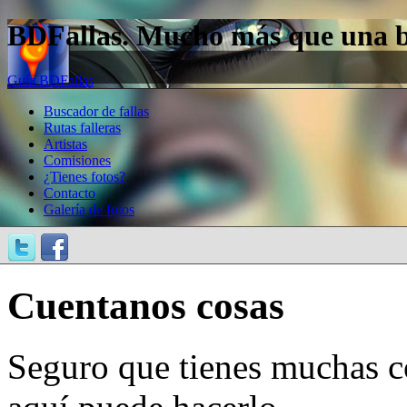
BDFallas. Mucho más que una bas
Guía BDFallas
Buscador de fallas
Rutas falleras
Artistas
Comisiones
¿Tienes fotos?
Contacto
Galería de fotos
Cuentanos cosas
Seguro que tienes muchas c