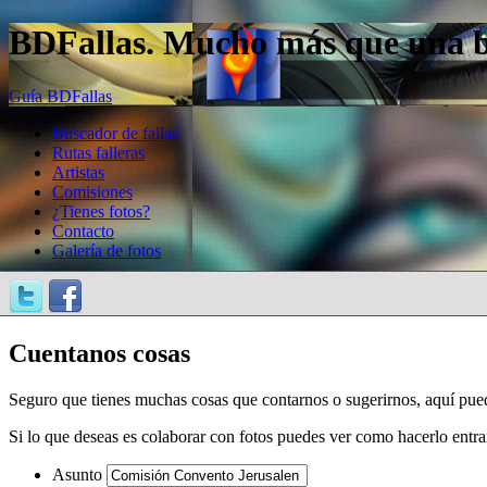
BDFallas. Mucho más que una bas
Guía BDFallas
Buscador de fallas
Rutas falleras
Artistas
Comisiones
¿Tienes fotos?
Contacto
Galería de fotos
Cuentanos cosas
Seguro que tienes muchas cosas que contarnos o sugerirnos, aquí pue
Si lo que deseas es colaborar con fotos puedes ver como hacerlo entr
Asunto