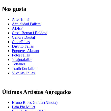
Nos gusta
A fer la mà
Actualidad Fallera
ADEF
Casal Bernat i Baldoví
Cendra Digital
CiberFallas
Distrito Fallas
Fogueres Alacant
FotosFallas
Jotajotafaller
Totfalles
Tradición fallera
Vive las Fallas
Últimos Artistas Agregados
Bruno Ribes García (Ninotx)
Laia Pio Mulet