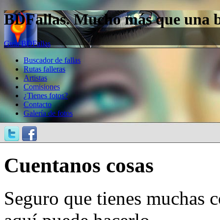
BDFallas. Mucho más que una bas
Guía BDFallas
Buscador de fallas
Rutas falleras
Artistas
Comisiones
¿Tienes fotos?
Contacto
Galería de fotos
Cuentanos cosas
Seguro que tienes muchas c