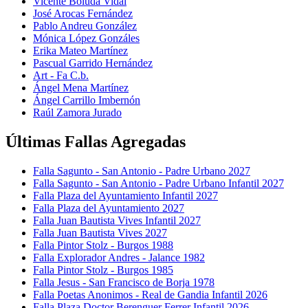
Vicente Boluda Vidal
José Arocas Fernández
Pablo Andreu González
Mónica López Gonzáles
Erika Mateo Martínez
Pascual Garrido Hernández
Art - Fa C.b.
Ángel Mena Martínez
Ángel Carrillo Imbernón
Raúl Zamora Jurado
Últimas Fallas Agregadas
Falla Sagunto - San Antonio - Padre Urbano 2027
Falla Sagunto - San Antonio - Padre Urbano Infantil 2027
Falla Plaza del Ayuntamiento Infantil 2027
Falla Plaza del Ayuntamiento 2027
Falla Juan Bautista Vives Infantil 2027
Falla Juan Bautista Vives 2027
Falla Pintor Stolz - Burgos 1988
Falla Explorador Andres - Jalance 1982
Falla Pintor Stolz - Burgos 1985
Falla Jesus - San Francisco de Borja 1978
Falla Poetas Anonimos - Real de Gandia Infantil 2026
Falla Plaza Doctor Berenguer Ferrer Infantil 2026