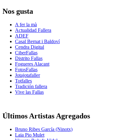
Nos gusta
A fer la mà
Actualidad Fallera
ADEF
Casal Bernat i Baldoví
Cendra Digital
CiberFallas
Distrito Fallas
Fogueres Alacant
FotosFallas
Jotajotafaller
Totfalles
Tradición fallera
Vive las Fallas
Últimos Artistas Agregados
Bruno Ribes García (Ninotx)
Laia Pio Mulet