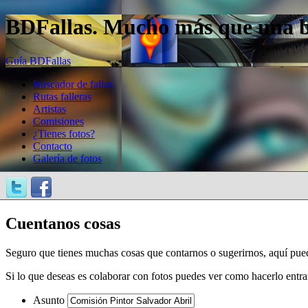
BDFallas. Mucho más que una bas
Guía BDFallas
Buscador de fallas
Rutas falleras
Artistas
Comisiones
¿Tienes fotos?
Contacto
Galería de fotos
Cuentanos cosas
Seguro que tienes muchas cosas que contarnos o sugerirnos, aquí pue
Si lo que deseas es colaborar con fotos puedes ver como hacerlo entr
Asunto