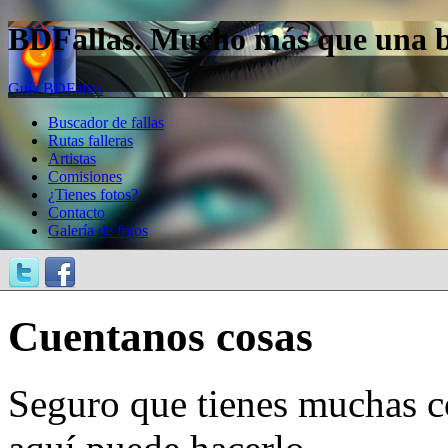
BDFallas. Mucho más que una bas
Guía BDFallas
Buscador de fallas
Rutas falleras
Artistas
Comisiones
¿Tienes fotos?
Contacto
Galería de fotos
Cuentanos cosas
Seguro que tienes muchas c