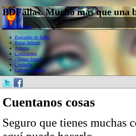
BDFallas. Mucho más que una bas
Guía BDFallas
Buscador de fallas
Rutas falleras
Artistas
Comisiones
¿Tienes fotos?
Contacto
Galería de fotos
Cuentanos cosas
Seguro que tienes muchas c