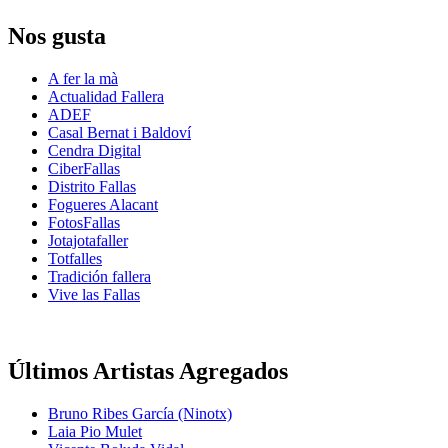
Nos gusta
A fer la mà
Actualidad Fallera
ADEF
Casal Bernat i Baldoví
Cendra Digital
CiberFallas
Distrito Fallas
Fogueres Alacant
FotosFallas
Jotajotafaller
Totfalles
Tradición fallera
Vive las Fallas
Últimos Artistas Agregados
Bruno Ribes García (Ninotx)
Laia Pio Mulet