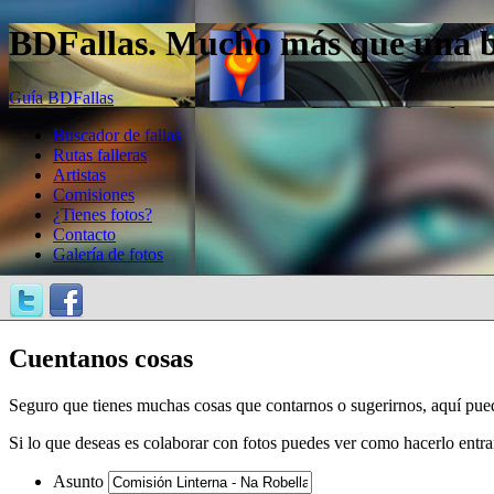
BDFallas. Mucho más que una bas
Guía BDFallas
Buscador de fallas
Rutas falleras
Artistas
Comisiones
¿Tienes fotos?
Contacto
Galería de fotos
Cuentanos cosas
Seguro que tienes muchas cosas que contarnos o sugerirnos, aquí pue
Si lo que deseas es colaborar con fotos puedes ver como hacerlo entr
Asunto