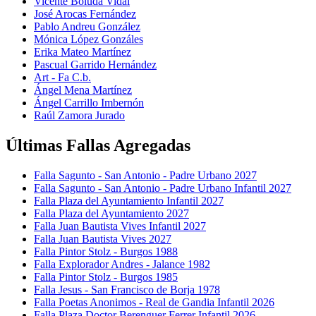
Vicente Boluda Vidal
José Arocas Fernández
Pablo Andreu González
Mónica López Gonzáles
Erika Mateo Martínez
Pascual Garrido Hernández
Art - Fa C.b.
Ángel Mena Martínez
Ángel Carrillo Imbernón
Raúl Zamora Jurado
Últimas Fallas Agregadas
Falla Sagunto - San Antonio - Padre Urbano 2027
Falla Sagunto - San Antonio - Padre Urbano Infantil 2027
Falla Plaza del Ayuntamiento Infantil 2027
Falla Plaza del Ayuntamiento 2027
Falla Juan Bautista Vives Infantil 2027
Falla Juan Bautista Vives 2027
Falla Pintor Stolz - Burgos 1988
Falla Explorador Andres - Jalance 1982
Falla Pintor Stolz - Burgos 1985
Falla Jesus - San Francisco de Borja 1978
Falla Poetas Anonimos - Real de Gandia Infantil 2026
Falla Plaza Doctor Berenguer Ferrer Infantil 2026