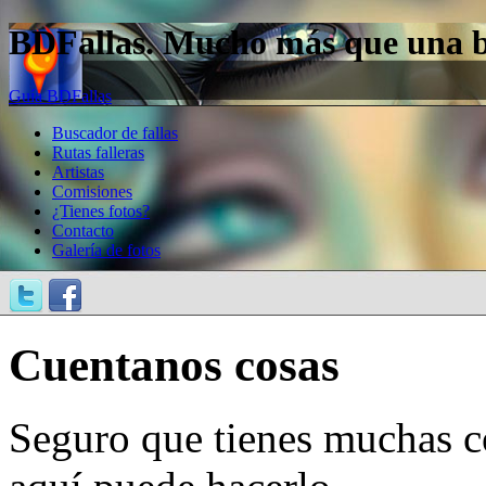
BDFallas. Mucho más que una bas
Guía BDFallas
Buscador de fallas
Rutas falleras
Artistas
Comisiones
¿Tienes fotos?
Contacto
Galería de fotos
Cuentanos cosas
Seguro que tienes muchas c