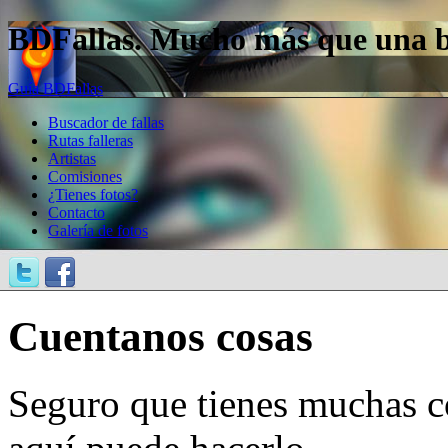
BDFallas. Mucho más que una bas
Guía BDFallas
Buscador de fallas
Rutas falleras
Artistas
Comisiones
¿Tienes fotos?
Contacto
Galería de fotos
Cuentanos cosas
Seguro que tienes muchas c