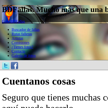
BDFallas. Mucho más que una bas
Guía BDFallas
Buscador de fallas
Rutas falleras
Artistas
Comisiones
¿Tienes fotos?
Contacto
Galería de fotos
Cuentanos cosas
Seguro que tienes muchas c