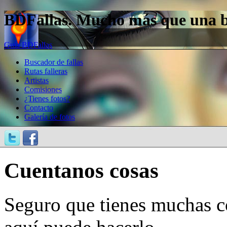
BDFallas. Mucho más que una bas
Guía BDFallas
Buscador de fallas
Rutas falleras
Artistas
Comisiones
¿Tienes fotos?
Contacto
Galería de fotos
Cuentanos cosas
Seguro que tienes muchas c