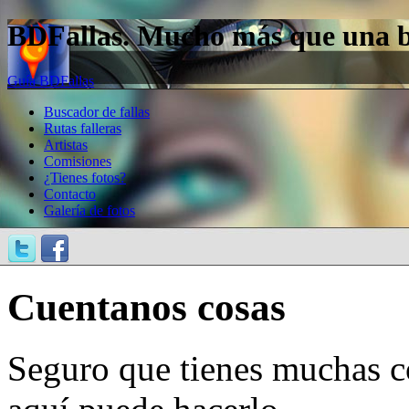
BDFallas. Mucho más que una bas
Guía BDFallas
Buscador de fallas
Rutas falleras
Artistas
Comisiones
¿Tienes fotos?
Contacto
Galería de fotos
Cuentanos cosas
Seguro que tienes muchas c