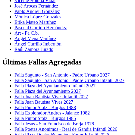
Vicente Boluda Vidal
José Arocas Fernández
Pablo Andreu González
Mónica López Gonzáles
Erika Mateo Martínez
Pascual Garrido Hernández
Art - Fa C.b.
Ángel Mena Martínez
Ángel Carrillo Imbernón
Raúl Zamora Jurado
Últimas Fallas Agregadas
Falla Sagunto - San Antonio - Padre Urbano 2027
Falla Sagunto - San Antonio - Padre Urbano Infantil 2027
Falla Plaza del Ayuntamiento Infantil 2027
Falla Plaza del Ayuntamiento 2027
Falla Juan Bautista Vives Infantil 2027
Falla Juan Bautista Vives 2027
Falla Pintor Stolz - Burgos 1988
Falla Explorador Andres - Jalance 1982
Falla Pintor Stolz - Burgos 1985
Falla Jesus - San Francisco de Borja 1978
Falla Poetas Anonimos - Real de Gandia Infantil 2026
Falla Plaza Doctor Berenguer Ferrer Infantil 2026