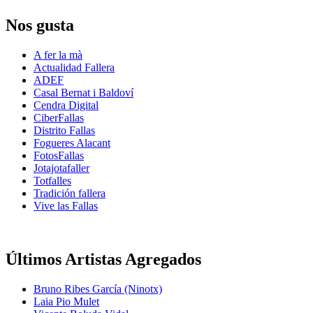
Nos gusta
A fer la mà
Actualidad Fallera
ADEF
Casal Bernat i Baldoví
Cendra Digital
CiberFallas
Distrito Fallas
Fogueres Alacant
FotosFallas
Jotajotafaller
Totfalles
Tradición fallera
Vive las Fallas
Últimos Artistas Agregados
Bruno Ribes García (Ninotx)
Laia Pio Mulet