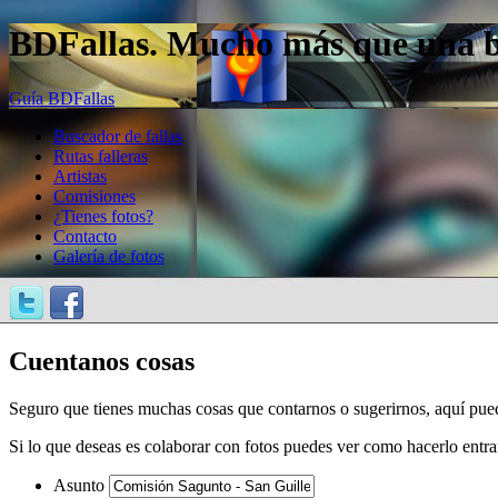
BDFallas. Mucho más que una bas
Guía BDFallas
Buscador de fallas
Rutas falleras
Artistas
Comisiones
¿Tienes fotos?
Contacto
Galería de fotos
Cuentanos cosas
Seguro que tienes muchas cosas que contarnos o sugerirnos, aquí pue
Si lo que deseas es colaborar con fotos puedes ver como hacerlo entr
Asunto