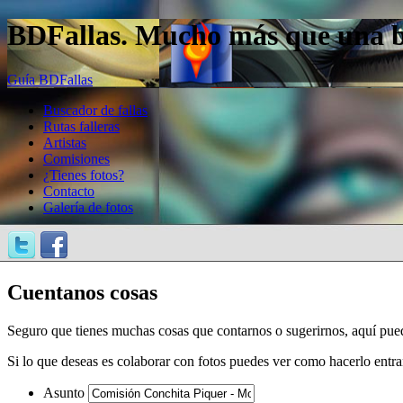
BDFallas. Mucho más que una bas
Guía BDFallas
Buscador de fallas
Rutas falleras
Artistas
Comisiones
¿Tienes fotos?
Contacto
Galería de fotos
Cuentanos cosas
Seguro que tienes muchas cosas que contarnos o sugerirnos, aquí pue
Si lo que deseas es colaborar con fotos puedes ver como hacerlo entr
Asunto