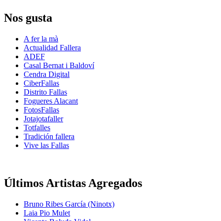
Nos gusta
A fer la mà
Actualidad Fallera
ADEF
Casal Bernat i Baldoví
Cendra Digital
CiberFallas
Distrito Fallas
Fogueres Alacant
FotosFallas
Jotajotafaller
Totfalles
Tradición fallera
Vive las Fallas
Últimos Artistas Agregados
Bruno Ribes García (Ninotx)
Laia Pio Mulet