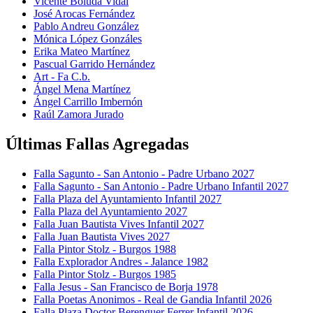
Vicente Boluda Vidal
José Arocas Fernández
Pablo Andreu González
Mónica López Gonzáles
Erika Mateo Martínez
Pascual Garrido Hernández
Art - Fa C.b.
Ángel Mena Martínez
Ángel Carrillo Imbernón
Raúl Zamora Jurado
Últimas Fallas Agregadas
Falla Sagunto - San Antonio - Padre Urbano 2027
Falla Sagunto - San Antonio - Padre Urbano Infantil 2027
Falla Plaza del Ayuntamiento Infantil 2027
Falla Plaza del Ayuntamiento 2027
Falla Juan Bautista Vives Infantil 2027
Falla Juan Bautista Vives 2027
Falla Pintor Stolz - Burgos 1988
Falla Explorador Andres - Jalance 1982
Falla Pintor Stolz - Burgos 1985
Falla Jesus - San Francisco de Borja 1978
Falla Poetas Anonimos - Real de Gandia Infantil 2026
Falla Plaza Doctor Berenguer Ferrer Infantil 2026