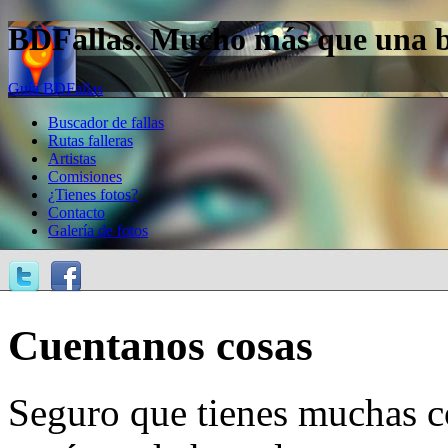
BDFallas. Mucho más que una bas
Guía BDFallas
Buscador de fallas
Rutas falleras
Artistas
Comisiones
¿Tienes fotos?
Contacto
Galería de fotos
Cuentanos cosas
Seguro que tienes muchas c