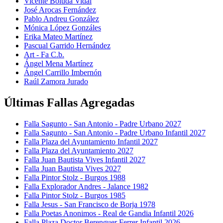
Vicente Boluda Vidal
José Arocas Fernández
Pablo Andreu González
Mónica López Gonzáles
Erika Mateo Martínez
Pascual Garrido Hernández
Art - Fa C.b.
Ángel Mena Martínez
Ángel Carrillo Imbernón
Raúl Zamora Jurado
Últimas Fallas Agregadas
Falla Sagunto - San Antonio - Padre Urbano 2027
Falla Sagunto - San Antonio - Padre Urbano Infantil 2027
Falla Plaza del Ayuntamiento Infantil 2027
Falla Plaza del Ayuntamiento 2027
Falla Juan Bautista Vives Infantil 2027
Falla Juan Bautista Vives 2027
Falla Pintor Stolz - Burgos 1988
Falla Explorador Andres - Jalance 1982
Falla Pintor Stolz - Burgos 1985
Falla Jesus - San Francisco de Borja 1978
Falla Poetas Anonimos - Real de Gandia Infantil 2026
Falla Plaza Doctor Berenguer Ferrer Infantil 2026