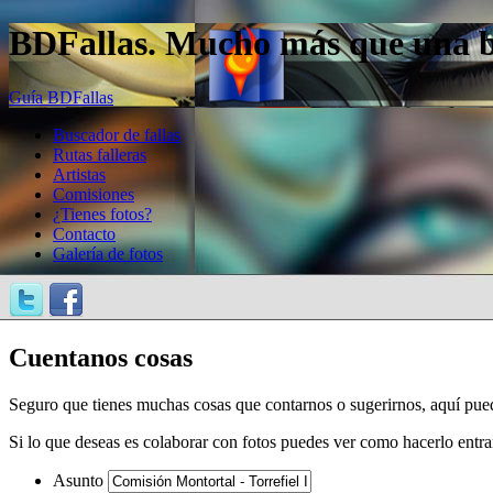
BDFallas. Mucho más que una bas
Guía BDFallas
Buscador de fallas
Rutas falleras
Artistas
Comisiones
¿Tienes fotos?
Contacto
Galería de fotos
Cuentanos cosas
Seguro que tienes muchas cosas que contarnos o sugerirnos, aquí pue
Si lo que deseas es colaborar con fotos puedes ver como hacerlo entr
Asunto