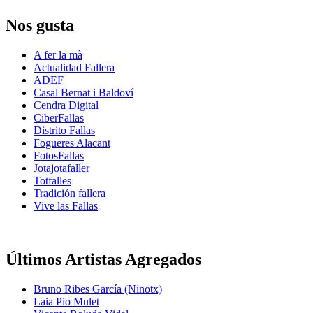
Nos gusta
A fer la mà
Actualidad Fallera
ADEF
Casal Bernat i Baldoví
Cendra Digital
CiberFallas
Distrito Fallas
Fogueres Alacant
FotosFallas
Jotajotafaller
Totfalles
Tradición fallera
Vive las Fallas
Últimos Artistas Agregados
Bruno Ribes García (Ninotx)
Laia Pio Mulet