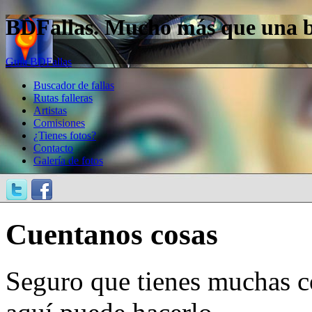
BDFallas. Mucho más que una bas
Guía BDFallas
Buscador de fallas
Rutas falleras
Artistas
Comisiones
¿Tienes fotos?
Contacto
Galería de fotos
Cuentanos cosas
Seguro que tienes muchas c