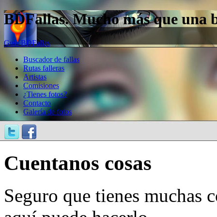
BDFallas. Mucho más que una bas
Guía BDFallas
Buscador de fallas
Rutas falleras
Artistas
Comisiones
¿Tienes fotos?
Contacto
Galería de fotos
Cuentanos cosas
Seguro que tienes muchas c