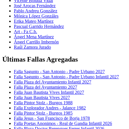
Vicente Boluda Vidal
José Arocas Fernández
Pablo Andreu González
Mónica López Gonzáles
Erika Mateo Martínez
Pascual Garrido Hernández
Art - Fa C.b.
Ángel Mena Martínez
Ángel Carrillo Imbernón
Raúl Zamora Jurado
Últimas Fallas Agregadas
Falla Sagunto - San Antonio - Padre Urbano 2027
Falla Sagunto - San Antonio - Padre Urbano Infantil 2027
Falla Plaza del Ayuntamiento Infantil 2027
Falla Plaza del Ayuntamiento 2027
Falla Juan Bautista Vives Infantil 2027
Falla Juan Bautista Vives 2027
Falla Pintor Stolz - Burgos 1988
Falla Explorador Andres - Jalance 1982
Falla Pintor Stolz - Burgos 1985
Falla Jesus - San Francisco de Borja 1978
Falla Poetas Anonimos - Real de Gandia Infantil 2026
Falla Plaza Doctor Berenguer Ferrer Infantil 2026