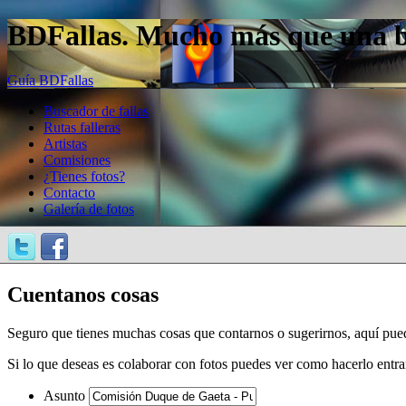
BDFallas. Mucho más que una bas
Guía BDFallas
Buscador de fallas
Rutas falleras
Artistas
Comisiones
¿Tienes fotos?
Contacto
Galería de fotos
Cuentanos cosas
Seguro que tienes muchas cosas que contarnos o sugerirnos, aquí pue
Si lo que deseas es colaborar con fotos puedes ver como hacerlo entr
Asunto