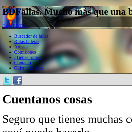
BDFallas. Mucho más que una bas
Guía BDFallas
Buscador de fallas
Rutas falleras
Artistas
Comisiones
¿Tienes fotos?
Contacto
Galería de fotos
Cuentanos cosas
Seguro que tienes muchas c