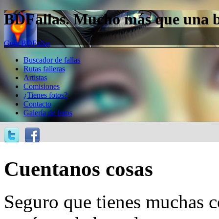
BDFallas. Mucho más que una bas
Guía BDFallas
Buscador de fallas
Rutas falleras
Artistas
Comisiones
¿Tienes fotos?
Contacto
Galería de fotos
Cuentanos cosas
Seguro que tienes muchas c