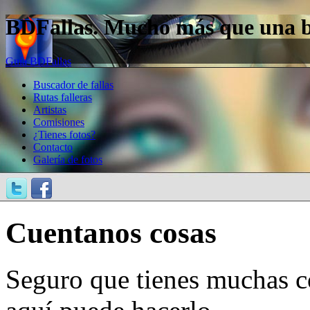
BDFallas. Mucho más que una bas
Guía BDFallas
Buscador de fallas
Rutas falleras
Artistas
Comisiones
¿Tienes fotos?
Contacto
Galería de fotos
Cuentanos cosas
Seguro que tienes muchas c