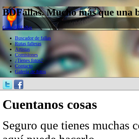
BDFallas. Mucho más que una bas
Guía BDFallas
Buscador de fallas
Rutas falleras
Artistas
Comisiones
¿Tienes fotos?
Contacto
Galería de fotos
Cuentanos cosas
Seguro que tienes muchas c