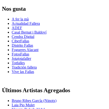
Nos gusta
A fer la mà
Actualidad Fallera
ADEF
Casal Bernat i Baldoví
Cendra Digital
CiberFallas
Distrito Fallas
Fogueres Alacant
FotosFallas
Jotajotafaller
Totfalles
Tradición fallera
Vive las Fallas
Últimos Artistas Agregados
Bruno Ribes García (Ninotx)
Laia Pio Mulet