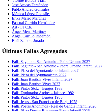
Vicente Boluda Vidal
José Arocas Fernández
Pablo Andreu González
Mónica López Gonzáles
Erika Mateo Martínez
Pascual Garrido Hernández
Art - Fa C.b.
Ángel Mena Martínez
Ángel Carrillo Imbernón
Raúl Zamora Jurado
Últimas Fallas Agregadas
Falla Sagunto - San Antonio - Padre Urbano 2027
Falla Sagunto - San Antonio - Padre Urbano Infantil 2027
Falla Plaza del Ayuntamiento Infantil 2027
Falla Plaza del Ayuntamiento 2027
Falla Juan Bautista Vives Infantil 2027
Falla Juan Bautista Vives 2027
Falla Pintor Stolz - Burgos 1988
Falla Explorador Andres - Jalance 1982
Falla Pintor Stolz - Burgos 1985
Falla Jesus - San Francisco de Borja 1978
Falla Poetas Anonimos - Real de Gandia Infantil 2026
Falla Plaza Doctor Berenguer Ferrer Infantil 2026