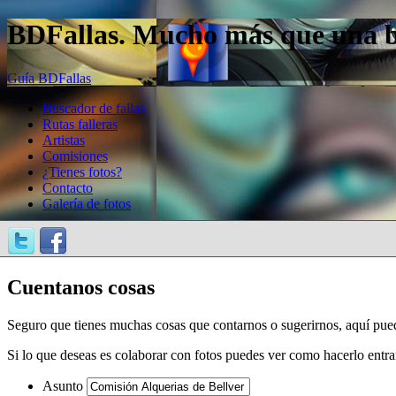
BDFallas. Mucho más que una bas
Guía BDFallas
Buscador de fallas
Rutas falleras
Artistas
Comisiones
¿Tienes fotos?
Contacto
Galería de fotos
Cuentanos cosas
Seguro que tienes muchas cosas que contarnos o sugerirnos, aquí pue
Si lo que deseas es colaborar con fotos puedes ver como hacerlo entr
Asunto