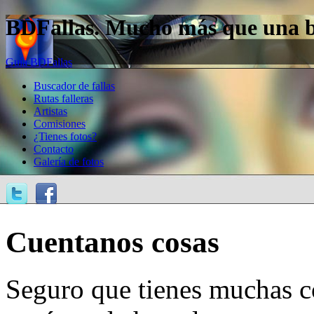
BDFallas. Mucho más que una bas
Guía BDFallas
Buscador de fallas
Rutas falleras
Artistas
Comisiones
¿Tienes fotos?
Contacto
Galería de fotos
Cuentanos cosas
Seguro que tienes muchas c