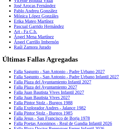
Vicente Boluda Vidal
José Arocas Fernández
Pablo Andreu González
Mónica López Gonzáles
Erika Mateo Martínez
Pascual Garrido Hernández
Art - Fa C.b.
Ángel Mena Martínez
Ángel Carrillo Imbernón
Raúl Zamora Jurado
Últimas Fallas Agregadas
Falla Sagunto - San Antonio - Padre Urbano 2027
Falla Sagunto - San Antonio - Padre Urbano Infantil 2027
Falla Plaza del Ayuntamiento Infantil 2027
Falla Plaza del Ayuntamiento 2027
Falla Juan Bautista Vives Infantil 2027
Falla Juan Bautista Vives 2027
Falla Pintor Stolz - Burgos 1988
Falla Explorador Andres - Jalance 1982
Falla Pintor Stolz - Burgos 1985
Falla Jesus - San Francisco de Borja 1978
Falla Poetas Anonimos - Real de Gandia Infantil 2026
Falla Plaza Doctor Berenguer Ferrer Infantil 2026