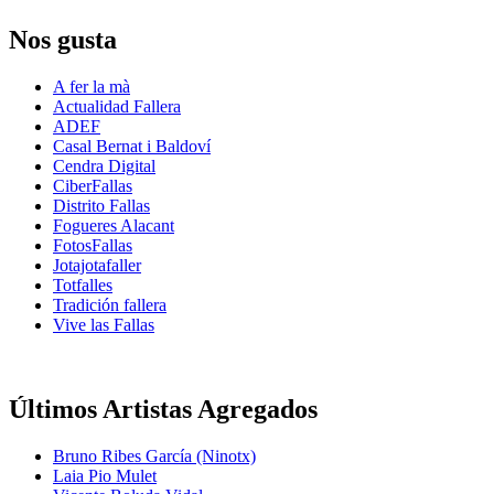
Nos gusta
A fer la mà
Actualidad Fallera
ADEF
Casal Bernat i Baldoví
Cendra Digital
CiberFallas
Distrito Fallas
Fogueres Alacant
FotosFallas
Jotajotafaller
Totfalles
Tradición fallera
Vive las Fallas
Últimos Artistas Agregados
Bruno Ribes García (Ninotx)
Laia Pio Mulet