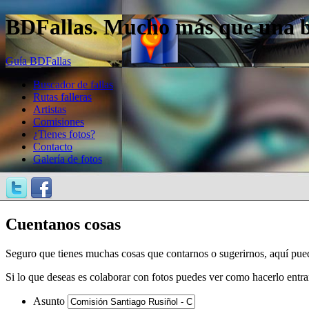
BDFallas. Mucho más que una bas
Guía BDFallas
Buscador de fallas
Rutas falleras
Artistas
Comisiones
¿Tienes fotos?
Contacto
Galería de fotos
Cuentanos cosas
Seguro que tienes muchas cosas que contarnos o sugerirnos, aquí pue
Si lo que deseas es colaborar con fotos puedes ver como hacerlo entr
Asunto