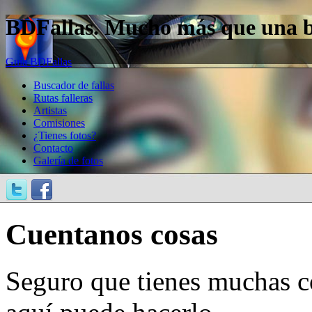
BDFallas. Mucho más que una bas
Guía BDFallas
Buscador de fallas
Rutas falleras
Artistas
Comisiones
¿Tienes fotos?
Contacto
Galería de fotos
Cuentanos cosas
Seguro que tienes muchas c