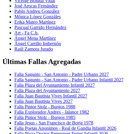
Vicente Boluda Vidal
José Arocas Fernández
Pablo Andreu González
Mónica López Gonzáles
Erika Mateo Martínez
Pascual Garrido Hernández
Art - Fa C.b.
Ángel Mena Martínez
Ángel Carrillo Imbernón
Raúl Zamora Jurado
Últimas Fallas Agregadas
Falla Sagunto - San Antonio - Padre Urbano 2027
Falla Sagunto - San Antonio - Padre Urbano Infantil 2027
Falla Plaza del Ayuntamiento Infantil 2027
Falla Plaza del Ayuntamiento 2027
Falla Juan Bautista Vives Infantil 2027
Falla Juan Bautista Vives 2027
Falla Pintor Stolz - Burgos 1988
Falla Explorador Andres - Jalance 1982
Falla Pintor Stolz - Burgos 1985
Falla Jesus - San Francisco de Borja 1978
Falla Poetas Anonimos - Real de Gandia Infantil 2026
Falla Plaza Doctor Berenguer Ferrer Infantil 2026