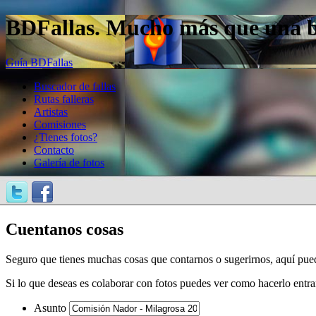
BDFallas. Mucho más que una bas
Guía BDFallas
Buscador de fallas
Rutas falleras
Artistas
Comisiones
¿Tienes fotos?
Contacto
Galería de fotos
Cuentanos cosas
Seguro que tienes muchas cosas que contarnos o sugerirnos, aquí pue
Si lo que deseas es colaborar con fotos puedes ver como hacerlo entr
Asunto