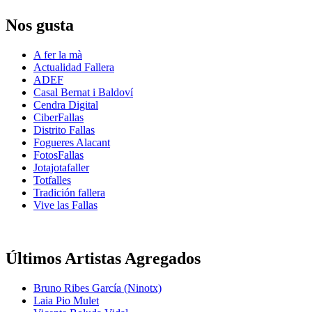
Nos gusta
A fer la mà
Actualidad Fallera
ADEF
Casal Bernat i Baldoví
Cendra Digital
CiberFallas
Distrito Fallas
Fogueres Alacant
FotosFallas
Jotajotafaller
Totfalles
Tradición fallera
Vive las Fallas
Últimos Artistas Agregados
Bruno Ribes García (Ninotx)
Laia Pio Mulet