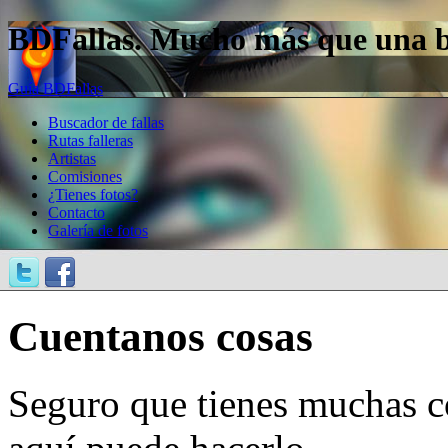
BDFallas. Mucho más que una bas
Guía BDFallas
Buscador de fallas
Rutas falleras
Artistas
Comisiones
¿Tienes fotos?
Contacto
Galería de fotos
Cuentanos cosas
Seguro que tienes muchas c