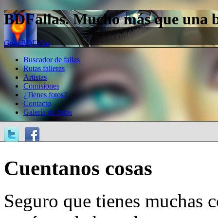
BDFallas. Mucho más que una bas
Guía BDFallas
Buscador de fallas
Rutas falleras
Artistas
Comisiones
¿Tienes fotos?
Contacto
Galería de fotos
Cuentanos cosas
Seguro que tienes muchas c