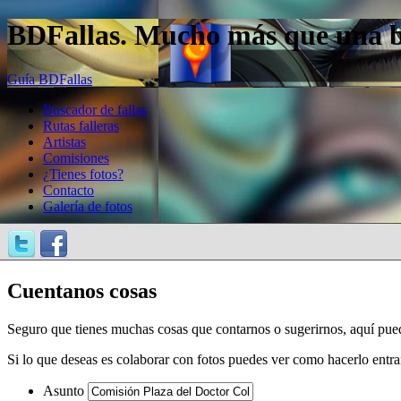
BDFallas. Mucho más que una bas
Guía BDFallas
Buscador de fallas
Rutas falleras
Artistas
Comisiones
¿Tienes fotos?
Contacto
Galería de fotos
Cuentanos cosas
Seguro que tienes muchas cosas que contarnos o sugerirnos, aquí pue
Si lo que deseas es colaborar con fotos puedes ver como hacerlo entr
Asunto