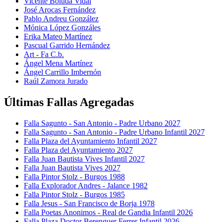
Vicente Boluda Vidal
José Arocas Fernández
Pablo Andreu González
Mónica López Gonzáles
Erika Mateo Martínez
Pascual Garrido Hernández
Art - Fa C.b.
Ángel Mena Martínez
Ángel Carrillo Imbernón
Raúl Zamora Jurado
Últimas Fallas Agregadas
Falla Sagunto - San Antonio - Padre Urbano 2027
Falla Sagunto - San Antonio - Padre Urbano Infantil 2027
Falla Plaza del Ayuntamiento Infantil 2027
Falla Plaza del Ayuntamiento 2027
Falla Juan Bautista Vives Infantil 2027
Falla Juan Bautista Vives 2027
Falla Pintor Stolz - Burgos 1988
Falla Explorador Andres - Jalance 1982
Falla Pintor Stolz - Burgos 1985
Falla Jesus - San Francisco de Borja 1978
Falla Poetas Anonimos - Real de Gandia Infantil 2026
Falla Plaza Doctor Berenguer Ferrer Infantil 2026