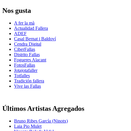
Nos gusta
A fer la mà
Actualidad Fallera
ADEF
Casal Bernat i Baldoví
Cendra Digital
CiberFallas
Distrito Fallas
Fogueres Alacant
FotosFallas
Jotajotafaller
Totfalles
Tradición fallera
Vive las Fallas
Últimos Artistas Agregados
Bruno Ribes García (Ninotx)
Laia Pio Mulet