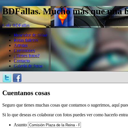
BDFallas. Mucho más que una bas
Guía BDFallas
Buscador de fallas
Rutas falleras
Artistas
Comisiones
¿Tienes fotos?
Contacto
Galería de fotos
Cuentanos cosas
Seguro que tienes muchas cosas que contarnos o sugerirnos, aquí pue
Si lo que deseas es colaborar con fotos puedes ver como hacerlo entr
Asunto