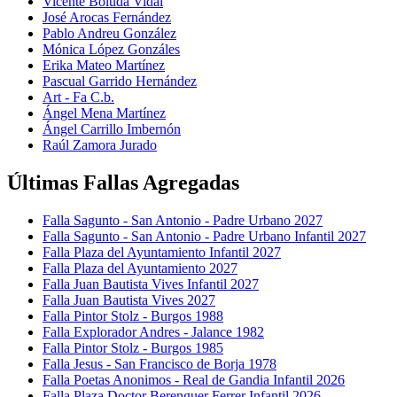
Vicente Boluda Vidal
José Arocas Fernández
Pablo Andreu González
Mónica López Gonzáles
Erika Mateo Martínez
Pascual Garrido Hernández
Art - Fa C.b.
Ángel Mena Martínez
Ángel Carrillo Imbernón
Raúl Zamora Jurado
Últimas Fallas Agregadas
Falla Sagunto - San Antonio - Padre Urbano 2027
Falla Sagunto - San Antonio - Padre Urbano Infantil 2027
Falla Plaza del Ayuntamiento Infantil 2027
Falla Plaza del Ayuntamiento 2027
Falla Juan Bautista Vives Infantil 2027
Falla Juan Bautista Vives 2027
Falla Pintor Stolz - Burgos 1988
Falla Explorador Andres - Jalance 1982
Falla Pintor Stolz - Burgos 1985
Falla Jesus - San Francisco de Borja 1978
Falla Poetas Anonimos - Real de Gandia Infantil 2026
Falla Plaza Doctor Berenguer Ferrer Infantil 2026