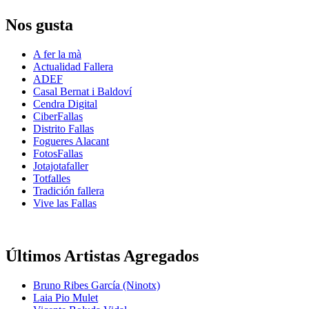
Nos gusta
A fer la mà
Actualidad Fallera
ADEF
Casal Bernat i Baldoví
Cendra Digital
CiberFallas
Distrito Fallas
Fogueres Alacant
FotosFallas
Jotajotafaller
Totfalles
Tradición fallera
Vive las Fallas
Últimos Artistas Agregados
Bruno Ribes García (Ninotx)
Laia Pio Mulet