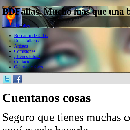
BDFallas. Mucho más que una bas
Guía BDFallas
Buscador de fallas
Rutas falleras
Artistas
Comisiones
¿Tienes fotos?
Contacto
Galería de fotos
Cuentanos cosas
Seguro que tienes muchas c