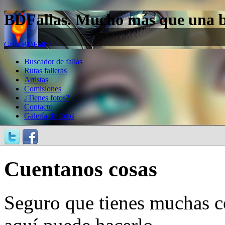
BDFallas. Mucho más que una bas
Guía BDFallas
Buscador de fallas
Rutas falleras
Artistas
Comisiones
¿Tienes fotos?
Contacto
Galería de fotos
Cuentanos cosas
Seguro que tienes muchas c