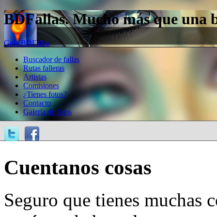
BDFallas. Mucho más que una bas
Guía BDFallas
Buscador de fallas
Rutas falleras
Artistas
Comisiones
¿Tienes fotos?
Contacto
Galería de fotos
Cuentanos cosas
Seguro que tienes muchas c