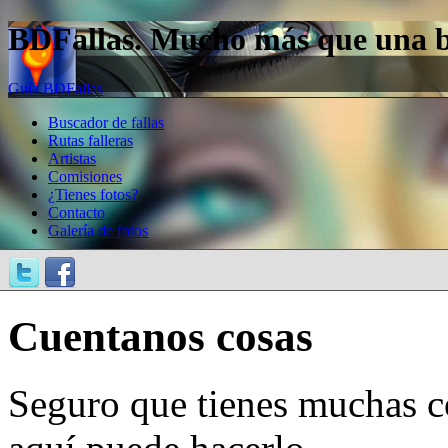
BDFallas. Mucho más que una bas
Guía BDFallas
Buscador de fallas
Rutas falleras
Artistas
Comisiones
¿Tienes fotos?
Contacto
Galería de fotos
Cuentanos cosas
Seguro que tienes muchas c