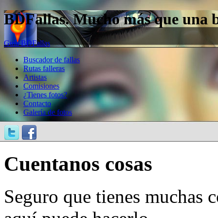
BDFallas. Mucho más que una bas
Guía BDFallas
Buscador de fallas
Rutas falleras
Artistas
Comisiones
¿Tienes fotos?
Contacto
Galería de fotos
Cuentanos cosas
Seguro que tienes muchas c