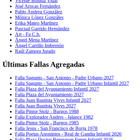
Vicente Boluda Vidal
José Arocas Fernández
Pablo Andreu González
Mónica López Gonzáles
Erika Mateo Martínez
Pascual Garrido Hernández
Art - Fa C.b.
Ángel Mena Martínez
Ángel Carrillo Imbernón
Raúl Zamora Jurado
Últimas Fallas Agregadas
Falla Sagunto - San Antonio - Padre Urbano 2027
Falla Sagunto - San Antonio - Padre Urbano Infantil 2027
Falla Plaza del Ayuntamiento Infantil 2027
Falla Plaza del Ayuntamiento 2027
Falla Juan Bautista Vives Infantil 2027
Falla Juan Bautista Vives 2027
Falla Pintor Stolz - Burgos 1988
Falla Explorador Andres - Jalance 1982
Falla Pintor Stolz - Burgos 1985
Falla Jesus - San Francisco de Borja 1978
Falla Poetas Anonimos - Real de Gandia Infantil 2026
Falla Plaza Doctor Berenguer Ferrer Infantil 2026