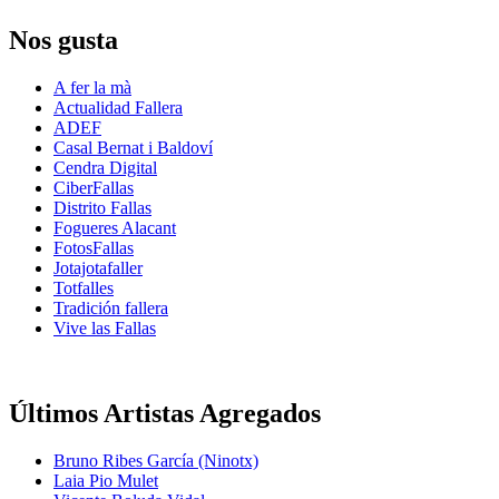
Nos gusta
A fer la mà
Actualidad Fallera
ADEF
Casal Bernat i Baldoví
Cendra Digital
CiberFallas
Distrito Fallas
Fogueres Alacant
FotosFallas
Jotajotafaller
Totfalles
Tradición fallera
Vive las Fallas
Últimos Artistas Agregados
Bruno Ribes García (Ninotx)
Laia Pio Mulet