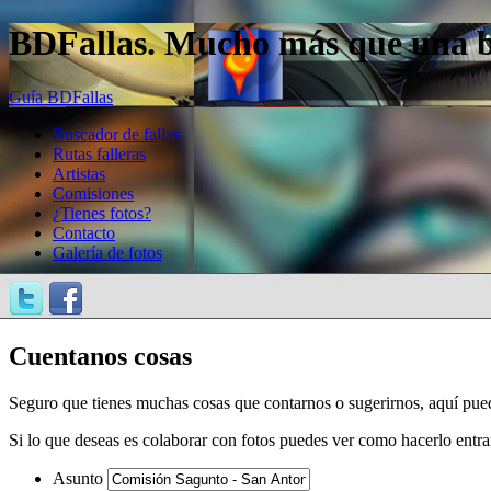
BDFallas. Mucho más que una bas
Guía BDFallas
Buscador de fallas
Rutas falleras
Artistas
Comisiones
¿Tienes fotos?
Contacto
Galería de fotos
Cuentanos cosas
Seguro que tienes muchas cosas que contarnos o sugerirnos, aquí pue
Si lo que deseas es colaborar con fotos puedes ver como hacerlo entr
Asunto