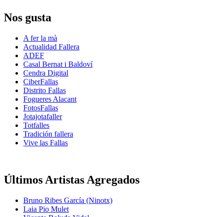
Nos gusta
A fer la mà
Actualidad Fallera
ADEF
Casal Bernat i Baldoví
Cendra Digital
CiberFallas
Distrito Fallas
Fogueres Alacant
FotosFallas
Jotajotafaller
Totfalles
Tradición fallera
Vive las Fallas
Últimos Artistas Agregados
Bruno Ribes García (Ninotx)
Laia Pio Mulet