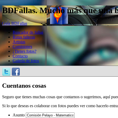
BDFallas. Mucho más que una bas
Guía BDFallas
Buscador de fallas
Rutas falleras
Artistas
Comisiones
¿Tienes fotos?
Contacto
Galería de fotos
Cuentanos cosas
Seguro que tienes muchas cosas que contarnos o sugerirnos, aquí pue
Si lo que deseas es colaborar con fotos puedes ver como hacerlo entr
Asunto