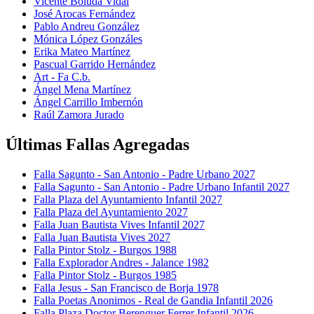
Vicente Boluda Vidal
José Arocas Fernández
Pablo Andreu González
Mónica López Gonzáles
Erika Mateo Martínez
Pascual Garrido Hernández
Art - Fa C.b.
Ángel Mena Martínez
Ángel Carrillo Imbernón
Raúl Zamora Jurado
Últimas Fallas Agregadas
Falla Sagunto - San Antonio - Padre Urbano 2027
Falla Sagunto - San Antonio - Padre Urbano Infantil 2027
Falla Plaza del Ayuntamiento Infantil 2027
Falla Plaza del Ayuntamiento 2027
Falla Juan Bautista Vives Infantil 2027
Falla Juan Bautista Vives 2027
Falla Pintor Stolz - Burgos 1988
Falla Explorador Andres - Jalance 1982
Falla Pintor Stolz - Burgos 1985
Falla Jesus - San Francisco de Borja 1978
Falla Poetas Anonimos - Real de Gandia Infantil 2026
Falla Plaza Doctor Berenguer Ferrer Infantil 2026