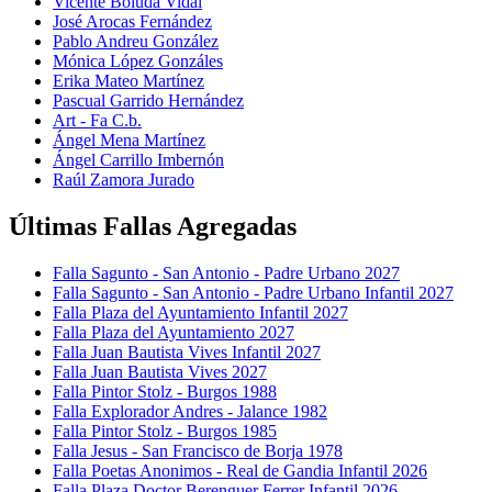
Vicente Boluda Vidal
José Arocas Fernández
Pablo Andreu González
Mónica López Gonzáles
Erika Mateo Martínez
Pascual Garrido Hernández
Art - Fa C.b.
Ángel Mena Martínez
Ángel Carrillo Imbernón
Raúl Zamora Jurado
Últimas Fallas Agregadas
Falla Sagunto - San Antonio - Padre Urbano 2027
Falla Sagunto - San Antonio - Padre Urbano Infantil 2027
Falla Plaza del Ayuntamiento Infantil 2027
Falla Plaza del Ayuntamiento 2027
Falla Juan Bautista Vives Infantil 2027
Falla Juan Bautista Vives 2027
Falla Pintor Stolz - Burgos 1988
Falla Explorador Andres - Jalance 1982
Falla Pintor Stolz - Burgos 1985
Falla Jesus - San Francisco de Borja 1978
Falla Poetas Anonimos - Real de Gandia Infantil 2026
Falla Plaza Doctor Berenguer Ferrer Infantil 2026