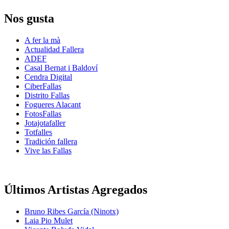
Nos gusta
A fer la mà
Actualidad Fallera
ADEF
Casal Bernat i Baldoví
Cendra Digital
CiberFallas
Distrito Fallas
Fogueres Alacant
FotosFallas
Jotajotafaller
Totfalles
Tradición fallera
Vive las Fallas
Últimos Artistas Agregados
Bruno Ribes García (Ninotx)
Laia Pio Mulet