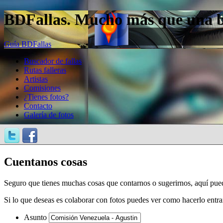
BDFallas. Mucho más que una bas
Guía BDFallas
Buscador de fallas
Rutas falleras
Artistas
Comisiones
¿Tienes fotos?
Contacto
Galería de fotos
Cuentanos cosas
Seguro que tienes muchas cosas que contarnos o sugerirnos, aquí pue
Si lo que deseas es colaborar con fotos puedes ver como hacerlo entr
Asunto