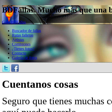
BDFallas. Mucho más que una bas
Guía BDFallas
Buscador de fallas
Rutas falleras
Artistas
Comisiones
¿Tienes fotos?
Contacto
Galería de fotos
Cuentanos cosas
Seguro que tienes muchas c